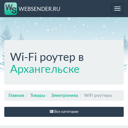
WEBSENDER.RU
Toggl
navig
Wi-Fi роутер в
Архангельске
Главная
Товары
Электроника
WiFi роутеры
Все категории