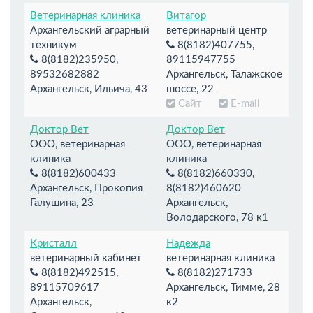
Ветеринарная клиника
Витагор
Архангельский аграрный
ветеринарный центр
техникум
8(8182)407755,
8(8182)235950,
89115947755
89532682882
Архангельск, Талажское
Архангельск, Ильича, 43
шоссе, 22
Сайт
E-mail
Доктор Вет
Доктор Вет
ООО, ветеринарная
ООО, ветеринарная
клиника
клиника
8(8182)600433
8(8182)660330,
Архангельск, Прокопия
8(8182)460620
Галушина, 23
Архангельск,
Володарского, 78 к1
Кристалл
Надежда
ветеринарный кабинет
ветеринарная клиника
8(8182)492515,
8(8182)271733
89115709617
Архангельск, Тимме, 28
Архангельск,
к2