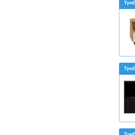
Тум
Тумб
Тумб