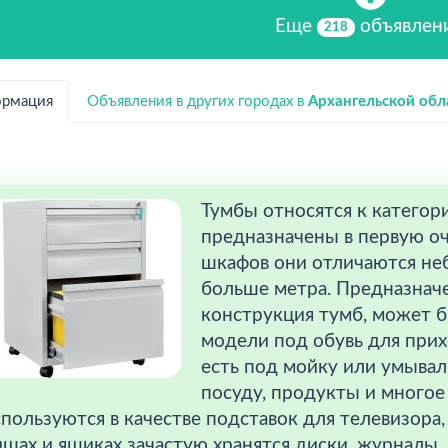
Еще
объявлен
218
рмация
Объявления в других городах в
Архангельской обл
Тумбы относятся к категор
предназначены в первую оч
шкафов они отличаются неб
больше метра. Предназначе
конструкция тумб, может б
модели под обувь для при
есть под мойку или умываль
посуду, продукты и многое
пользуются в качестве подставок для телевизора,
шах и ящиках зачастую хранятся диски, журналы, 