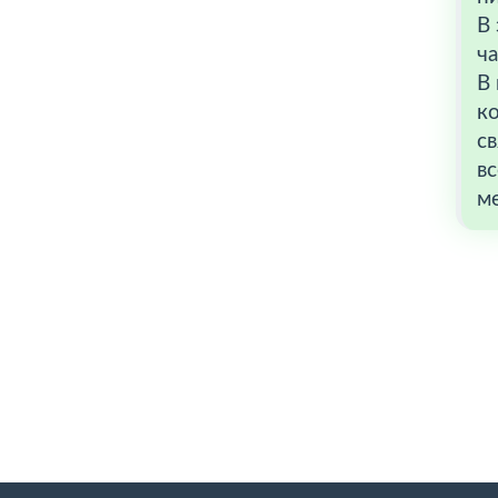
В 
ча
В 
ко
св
вс
ме