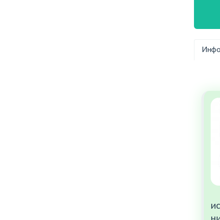
Инфо
ис
ни