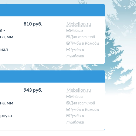
810 руб.
Mebelion.ru
я -
Мебель
на, мм
Для гостиной
Тумбы и Комоды
риал
Тумбы и
тумбочки
943 руб.
Mebelion.ru
Мебель
на, мм
Для гостиной
Тумбы и Комоды
орпуса
Тумбы и
тумбочки