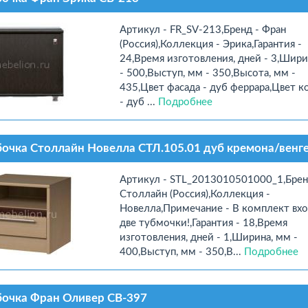
Артикул - FR_SV-213,Бренд - Фран
(Россия),Коллекция - Эрика,Гарантия -
24,Время изготовления, дней - 3,Шири
- 500,Выступ, мм - 350,Высота, мм -
435,Цвет фасада - дуб феррара,Цвет к
- дуб ...
Подробнее
очка Столлайн Новелла СТЛ.105.01 дуб кремона/венге 
Артикул - STL_2013010501000_1,Брен
Столлайн (Россия),Коллекция -
Новелла,Примечание - В комплект вх
две тубмочки!,Гарантия - 18,Время
изготовления, дней - 1,Ширина, мм -
400,Выступ, мм - 350,В...
Подробнее
очка Фран Оливер СВ-397