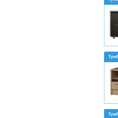
Тумб
Тумб