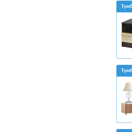
Тумб
Тумб