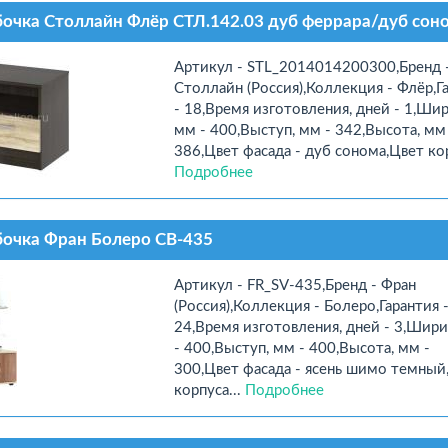
очка Столлайн Флёр СТЛ.142.03 дуб феррара/дуб сон
Артикул - STL_2014014200300,Бренд 
Столлайн (Россия),Коллекция - Флёр,Г
- 18,Время изготовления, дней - 1,Шир
мм - 400,Выступ, мм - 342,Высота, мм
386,Цвет фасада - дуб сонома,Цвет кор
Подробнее
очка Фран Болеро СВ-435
Артикул - FR_SV-435,Бренд - Фран
(Россия),Коллекция - Болеро,Гарантия 
24,Время изготовления, дней - 3,Шири
- 400,Выступ, мм - 400,Высота, мм -
300,Цвет фасада - ясень шимо темный
корпуса...
Подробнее