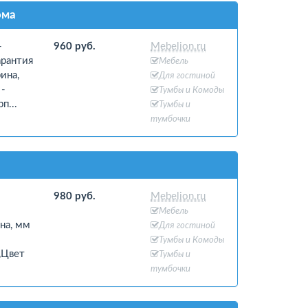
ома
-
960 руб.
Mebelion.ru
арантия
Мебель
ина,
Для гостиной
 -
Тумбы и Комоды
п...
Тумбы и
тумбочки
980 руб.
Mebelion.ru
-
Мебель
на, мм
Для гостиной
Тумбы и Комоды
,Цвет
Тумбы и
тумбочки