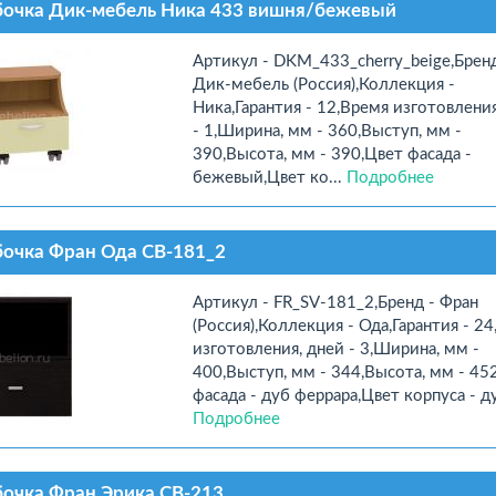
бочка Дик-мебель Ника 433 вишня/бежевый
Артикул - DKM_433_cherry_beige,Бренд
Дик-мебель (Россия),Коллекция -
Ника,Гарантия - 12,Время изготовления
- 1,Ширина, мм - 360,Выступ, мм -
390,Высота, мм - 390,Цвет фасада -
бежевый,Цвет ко...
Подробнее
очка Фран Ода СВ-181_2
Артикул - FR_SV-181_2,Бренд - Фран
(Россия),Коллекция - Ода,Гарантия - 2
изготовления, дней - 3,Ширина, мм -
400,Выступ, мм - 344,Высота, мм - 45
фасада - дуб феррара,Цвет корпуса - дуб
Подробнее
очка Фран Эрика СВ-213