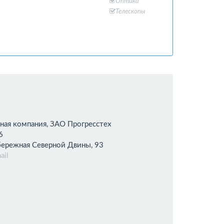
Оптика
Телескопы
ная компания, ЗАО Прогресстех
6
бережная Северной Двины, 93
ail