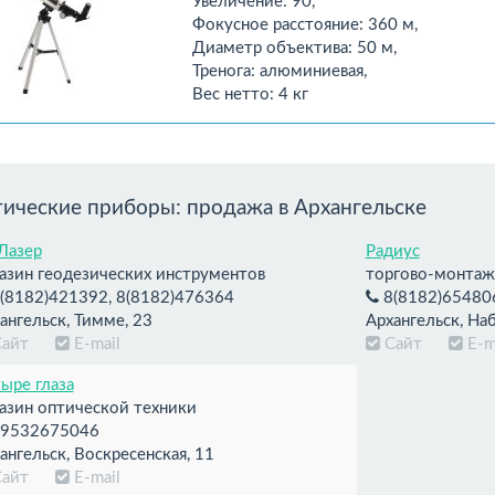
Увеличение: 90,
Фокусное расстояние: 360 м,
Диаметр объектива: 50 м,
Тренога: алюминиевая,
Вес нетто: 4 кг
ические приборы: продажа в Архангельске
Лазер
Радиус
азин геодезических инструментов
торгово-монтаж
(8182)421392, 8(8182)476364
8(8182)65480
ангельск, Тимме, 23
Архангельск, На
Сайт
E-mail
Сайт
E-m
ыре глаза
азин оптической техники
9532675046
ангельск, Воскресенская, 11
Сайт
E-mail