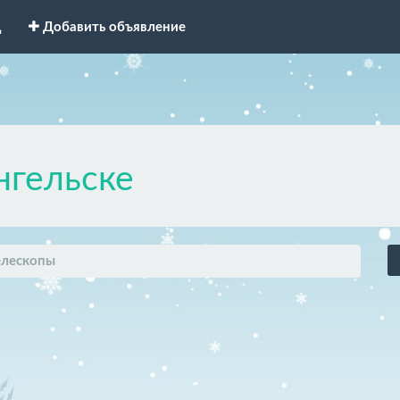
д
Добавить объявление
нгельске
елескопы