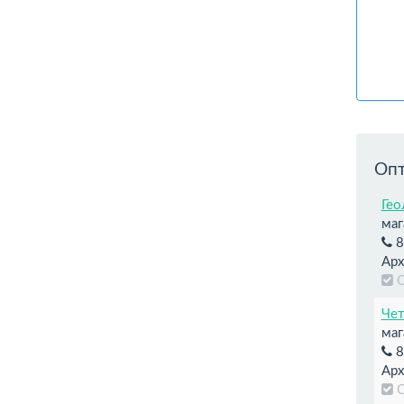
Опт
Гео
маг
8
Арх
Чет
маг
8
Арх