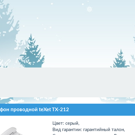
фон проводной teXet TX-212
Цвет: серый,
Вид гарантии: гарантийный талон,