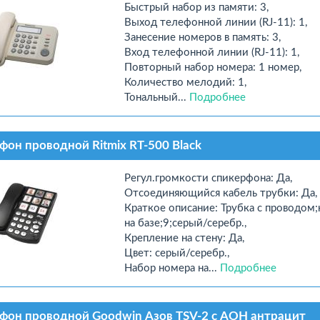
Быстрый набор из памяти: 3,
Выход телефонной линии (RJ-11): 1,
Занесение номеров в память: 3,
Вход телефонной линии (RJ-11): 1,
Повторный набор номера: 1 номер,
Количество мелодий: 1,
Тональный...
Подробнее
фон проводной Ritmix RT-500 Black
Регул.громкости спикерфона: Да,
Отсоединяющийся кабель трубки: Да,
Краткое описание: Трубка с проводом;
на базе;9;серый/серебр.,
Крепление на стену: Да,
Цвет: серый/серебр.,
Набор номера на...
Подробнее
фон проводной Goodwin Азов TSV-2 c АОН антрацит