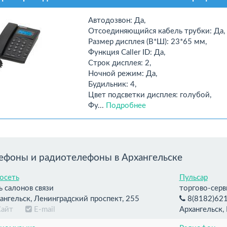
Автодозвон: Да,
Отсоединяющийся кабель трубки: Да,
Размер дисплея (В*Ш): 23*65 мм,
Функция Caller ID: Да,
Строк дисплея: 2,
Ночной режим: Да,
Будильник: 4,
Цвет подсветки дисплея: голубой,
Фу...
Подробнее
ефоны и радиотелефоны в Архангельске
осеть
Пульсар
ь салонов связи
торгово-серв
ангельск, Ленинградский проспект, 255
8(8182)62
Сайт
E-mail
Архангельск,