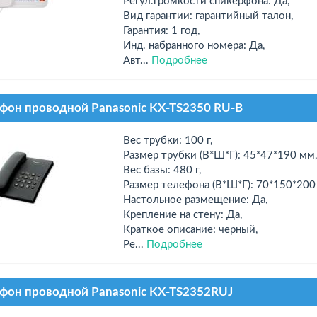
Регул.громкости спикерфона: Да,
Вид гарантии: гарантийный талон,
Гарантия: 1 год,
Инд. набранного номера: Да,
Авт...
Подробнее
фон проводной Panasonic KX-TS2350 RU-B
Вес трубки: 100 г,
Размер трубки (В*Ш*Г): 45*47*190 мм,
Вес базы: 480 г,
Размер телефона (В*Ш*Г): 70*150*200
Настольное размещение: Да,
Крепление на стену: Да,
Краткое описание: черный,
Ре...
Подробнее
фон проводной Panasonic KX-TS2352RUJ