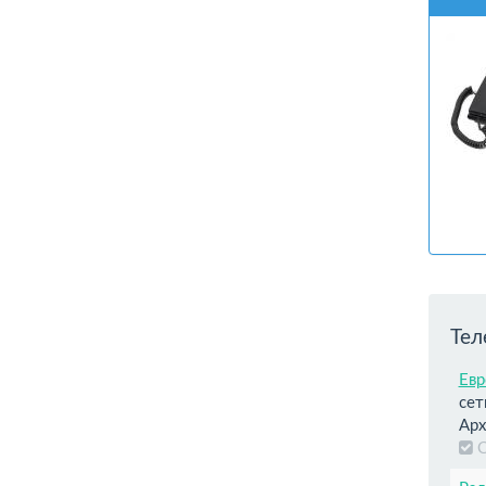
Тел
Евр
сет
Арх