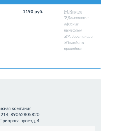
1190 руб.
М.Видео
Домашние и
офисные
телефоны
Радиостанции
Телефоны
проводные
исная компания
1214, 89062805820
 Приорова проезд, 4