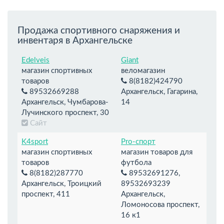
Продажа спортивного снаряжения и
инвентаря в Архангельске
Edelveis
Giant
магазин спортивных
веломагазин
товаров
8(8182)424790
89532669288
Архангельск, Гагарина,
Архангельск, Чумбарова-
14
Лучинского проспект, 30
Сайт
K4sport
Pro-спорт
магазин спортивных
магазин товаров для
товаров
футбола
8(8182)287770
89532691276,
Архангельск, Троицкий
89532693239
проспект, 411
Архангельск,
Ломоносова проспект,
16 к1