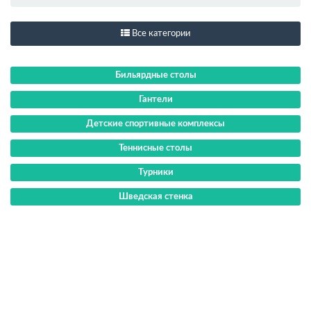
Все категории
Бильярдные столы
Гантели
Детские спортивные комплексы
Теннисные столы
Турники
Шведская стенка