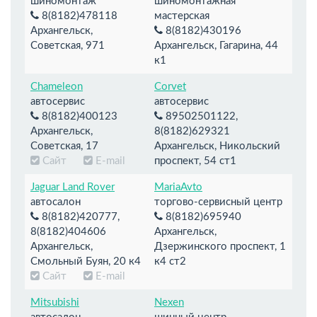
шиномонтаж
шиномонтажная
8(8182)478118
мастерская
Архангельск,
8(8182)430196
Советская, 971
Архангельск, Гагарина, 44
к1
Chameleon
Corvet
автосервис
автосервис
8(8182)400123
89502501122,
Архангельск,
8(8182)629321
Советская, 17
Архангельск, Никольский
Сайт
E-mail
проспект, 54 ст1
Jaguar Land Rover
MariaAvto
автосалон
торгово-сервисный центр
8(8182)420777,
8(8182)695940
8(8182)404606
Архангельск,
Архангельск,
Дзержинского проспект, 1
Смольный Буян, 20 к4
к4 ст2
Сайт
E-mail
Mitsubishi
Nexen