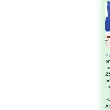
м
о
в
2
ре
ка
На
Ар