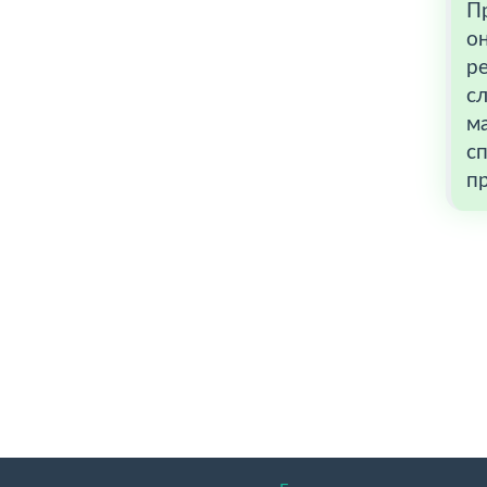
П
он
р
сл
м
сп
пр