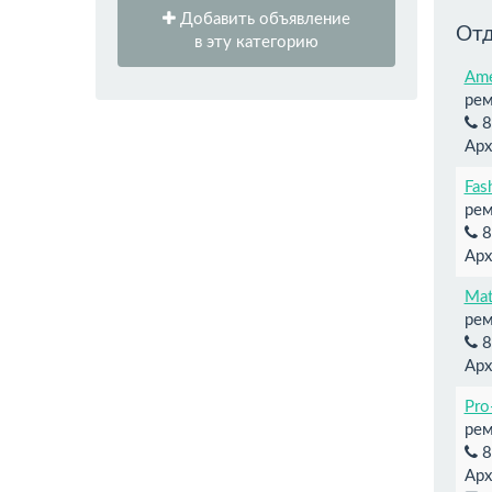
Добавить объявление
Отд
в эту категорию
Ame
рем
8
Арх
Fas
рем
8
Арх
Mat
рем
8
Арх
Pro
рем
8
Арх