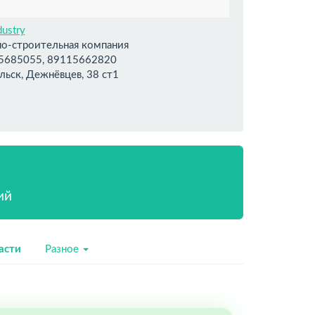
dustry
но-строительная компания
5685055, 89115662820
льск, Дежнёвцев, 38 ст1
йт
ий
асти
Разное