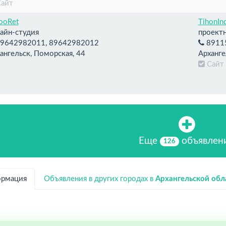
Сайт
ooRet
TihonIn
айн-студия
проект
9642982011, 89642982012
8911
ангельск, Поморская, 44
Арханге
Са
Еще
объявлен
126
рмация
Объявления в других городах в
Архангельской обл