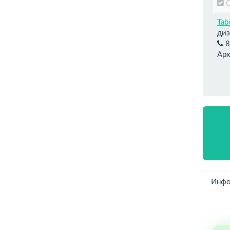
Tab
диз
8
Арх
Инфо