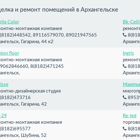
елка и ремонт помещений в Архангельске
lia Color
Bk-Ceil
онтно-монтажная компания
ремонт
(8182)448542, 89116579070, 89021947565
8(818
ангельск, Гагарина, 44 к2
Арханге
hion floor
Ingris
онтно-монтажная компания
ремонт
9062846660, 8(8182)471245
8(818
ангельск,
Арханге
isse
Maximum
онтно-дизайнерская студия
многоп
(8182)473716
8953
ангельск, Гагарина, 42
Арханге
-29
Re-led
онтно-монтажная компания
торгов
(8182)695577
8(818
ангельск, Шубина, 52
Арханге