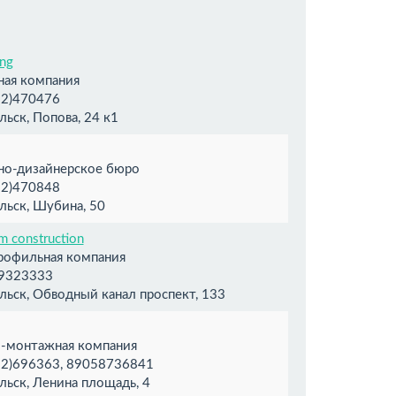
ing
ная компания
2)470476
льск, Попова, 24 к1
но-дизайнерское бюро
2)470848
льск, Шубина, 50
 construction
рофильная компания
9323333
льск, Обводный канал проспект, 133
о-монтажная компания
2)696363, 89058736841
льск, Ленина площадь, 4