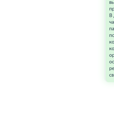
в
п
В
ч
п
п
к
к
ор
ос
р
с