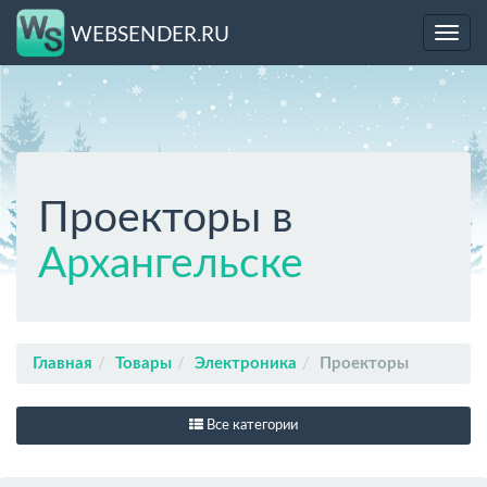
WEBSENDER.RU
Toggl
navig
Проекторы в
Архангельске
Главная
Товары
Электроника
Проекторы
Все категории