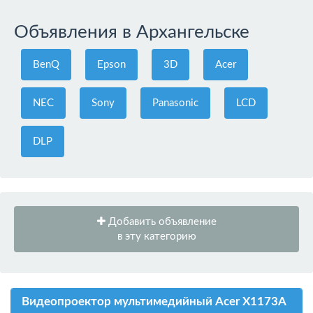
Объявления в Архангельске
BenQ
Epson
3D
Acer
NEC
Sony
Panasonic
LCD
DLP
Добавить объявление
в эту категорию
Видеопроектор мультимедийный Acer X1173A