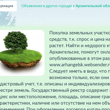
рмация
Объявления в других городах в
Архангельской обл
Покупка земельных участк
средств, т.к. спрос и цена 
растет. Найти и недорого к
Архангельске, помогут онл
опубликованные в этом раз
www.arhangelsk.websender.r
Следует иметь в виду, что
возможна только, если он
дастровый учет, т.е. описаны и индивидуализиро
естре земель. Государственный реестр содержит 
дрес или местоположение, площадь, описание гра
рактеристики, наличие или отсутствие на нем об
бременения. При оформлении договора купли-про