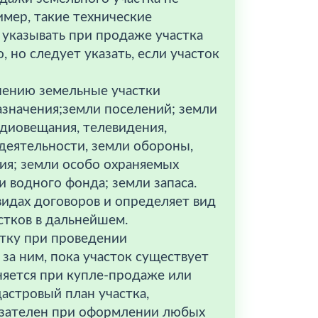
имер, такие технические
 указывать при продаже участка
но следует указать, если участок
чению земельные участки
азначения;земли поселений; земли
адиовещания, телевидения,
деятельности, земли обороны,
ия; земли особо охраняемых
 водного фонда; земли запаса.
видах договоров и определяет вид
стков в дальнейшем.
тку при проведении
 за ним, пока участок существует
няется при купле-продаже или
дастровый план участка,
зателен при оформлении любых