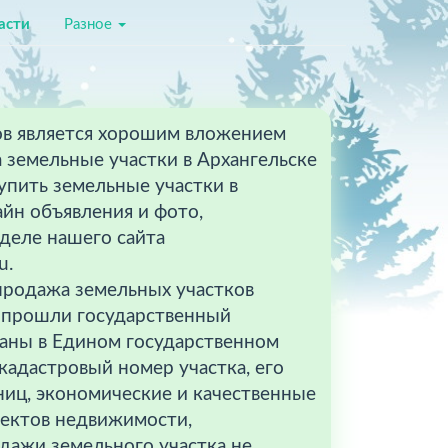
асти
Разное
ов является хорошим вложением
на земельные участки в Архангельске
упить земельные участки в
айн объявления и фото,
деле нашего сайта
u.
 продажа земельных участков
и прошли государственный
ваны в Едином государственном
кадастровый номер участка, его
ниц, экономические и качественные
ъектов недвижимости,
дажи земельного участка не