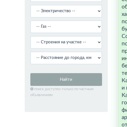
об
ха
по
бу
С
п
пр
и
бе
те
Найти
Ка
и
поиск доступен только по частным
К
объявлениям
го
ф
ар
о