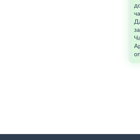
до
ча
Д
з
Ч
А
оп