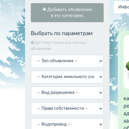
Инфо
Добавить объявление
в эту категорию
Выбрать по параметрам
доступно только для частных
объявлений
ка
ре
а
ха
о