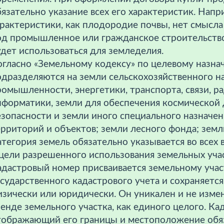
язательно указание всех его характеристик. Напр
рактеристики, как плодородие почвы, нет смысла
д промышленное или гражданское строительство, 
дет использоваться для земледелия.
огласно «Земельному кодексу» по целевому назна
одразделяются на земли сельскохозяйственного н
омышленности, энергетики, транспорта, связи, р
нформатики, земли для обеспечения космической 
зопасности и земли иного специального назначен
рриторий и объектов; земли лесного фонда; земли
тегория земель обязательно указывается во всех 
 цели разрешенного использования земельных уча
адастровый номер присваивается земельному учас
сударственного кадастрового учета и сохраняется
изически или юридически. Он уникален и не изме
енде земельного участка, как единого целого. Ка
тображающий его границы и местоположение обя