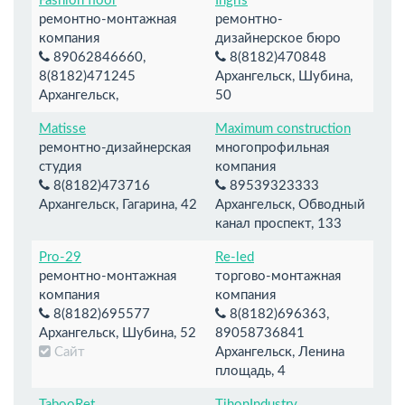
Fashion floor
Ingris
ремонтно-монтажная
ремонтно-
компания
дизайнерское бюро
89062846660,
8(8182)470848
8(8182)471245
Архангельск, Шубина,
Архангельск,
50
Matisse
Maximum construction
ремонтно-дизайнерская
многопрофильная
студия
компания
8(8182)473716
89539323333
Архангельск, Гагарина, 42
Архангельск, Обводный
канал проспект, 133
Pro-29
Re-led
ремонтно-монтажная
торгово-монтажная
компания
компания
8(8182)695577
8(8182)696363,
Архангельск, Шубина, 52
89058736841
Сайт
Архангельск, Ленина
площадь, 4
TabooRet
TihonIndustry