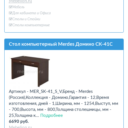
Mebelion.ru
Мебель
Для кабинета и Офиcа
Столы и Стойки
Столы компьютерные
Стол компьютерный Merdes Домино СК-41С
Артикул - MER_SK-41_S_V,Бренд - Merdes
(Россия),Коллекция - Домино,Гарантия - 12,Время
изготовления, дней - 1,Ширина, мм - 1254,Выступ, мм
- 700,Высота, мм - 800,Толщина столешницы, мм -
25,Толщина к...
Подробнее
6690 руб.
Mebelion.ru