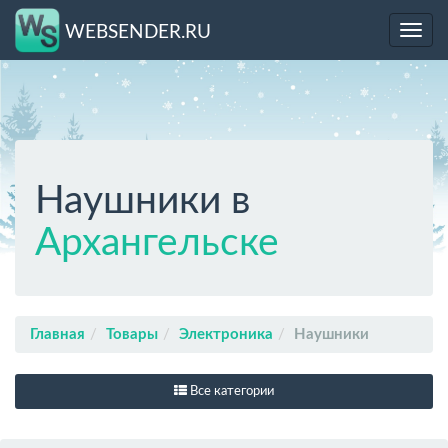
WEBSENDER.RU
Toggl
navig
Наушники в
Архангельске
Главная
Товары
Электроника
Наушники
Все категории