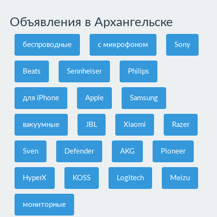
Объявления в Архангельске
беспроводные
с микрофоном
Sony
Beats
Sennheiser
Philips
для iPhone
Apple
Samsung
вакуумные
JBL
Xiaomi
Razer
Sven
Defender
AKG
Pioneer
HyperX
KOSS
Logitech
Meizu
мониторные