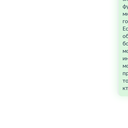
ф
мн
го
Ес
об
б
мо
ин
мо
пр
то
кт