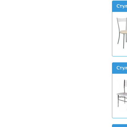
Стул
Стул