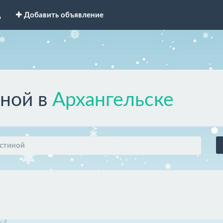
д
Добавить объявление
иной в
Архангельске
остиной