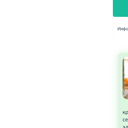
Инфо
кр
с
эл