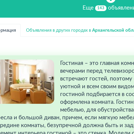
Еще
объявлен
143
рмация
Объявления в других городах в
Архангельской обл
Гостиная – это главная ком
вечерами перед телевизоро
встречают гостей, поэтому
уютной и всем своим видом
гостиной подбирается в соо
оформлена комната. Гости
мебелью, для обустройства
есла и большой диван, причем, если мягкую мебел
ередине комнаты, безупречной должна быть и зад
емент интерьера гостиной – это стенка. Модели 