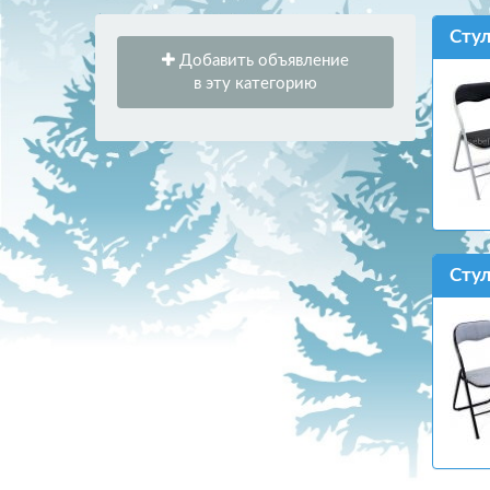
Стул
Добавить объявление
в эту категорию
Стул