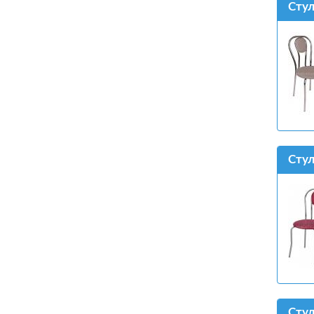
Стул
Стул
Стул