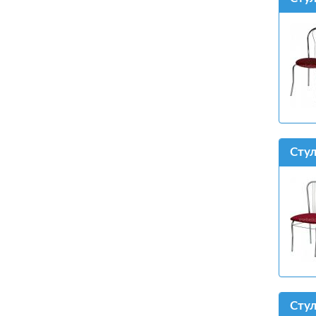
Стул
Стул