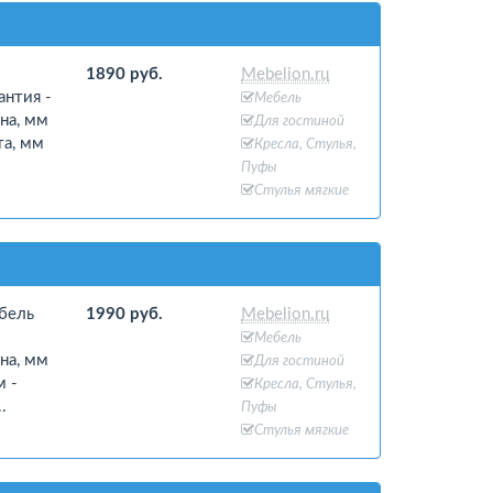
1890 руб.
Mebelion.ru
антия -
Мебель
на, мм
Для гостиной
та, мм
Кресла, Стулья,
Пуфы
Стулья мягкие
бель
1990 руб.
Mebelion.ru
Мебель
на, мм
Для гостиной
м -
Кресла, Стулья,
.
Пуфы
Стулья мягкие