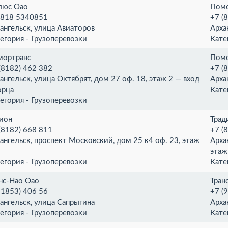
люс Оао
Помо
) 818 5340851
+7 (
ангельск, улица Авиаторов
Арха
егория - Грузоперевозки
Кате
мортранс
Помо
(8182) 462 382
+7 (
ангельск, улица Октябрят, дом 27 оф. 18, этаж 2 — вход
Арха
орца
Кате
егория - Грузоперевозки
ион
Трад
(8182) 668 811
+7 (
ангельск, проспект Московский, дом 25 к4 оф. 23, этаж
Арха
этаж
егория - Грузоперевозки
Кате
нс-Нао Оао
Тран
81853) 406 56
+7 (
ангельск, улица Сапрыгина
Арха
егория - Грузоперевозки
Кате