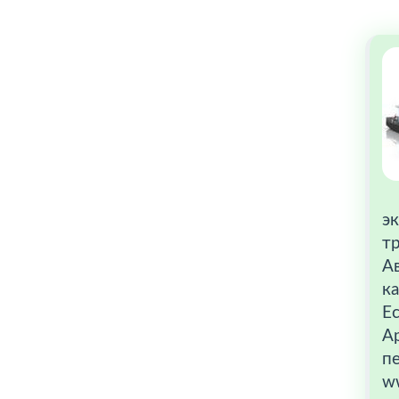
э
т
А
ка
Ес
А
п
ww