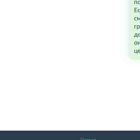
по
Ес
с
гр
до
он
це