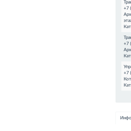
Тра
+7 
Арх
эта
Кат
Тра
+7 
Арх
Кат
Упр
+7 
Кот
Кат
Инфо