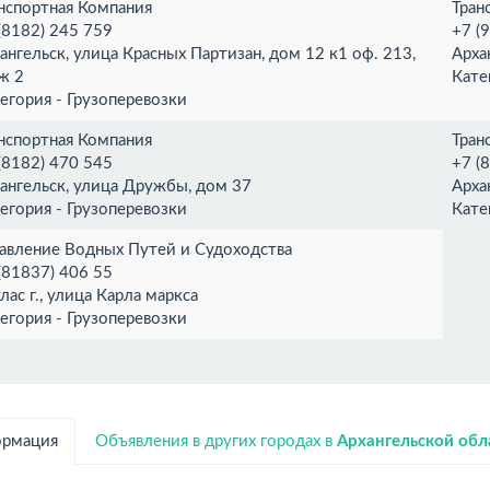
нспортная Компания
Тран
(8182) 245 759
+7 (
ангельск, улица Красных Партизан, дом 12 к1 оф. 213,
Арха
ж 2
Кате
егория - Грузоперевозки
нспортная Компания
Тран
(8182) 470 545
+7 (
ангельск, улица Дружбы, дом 37
Арха
егория - Грузоперевозки
Кате
авление Водных Путей и Судоходства
(81837) 406 55
лас г., улица Карла маркса
егория - Грузоперевозки
рмация
Объявления в других городах в
Архангельской обл