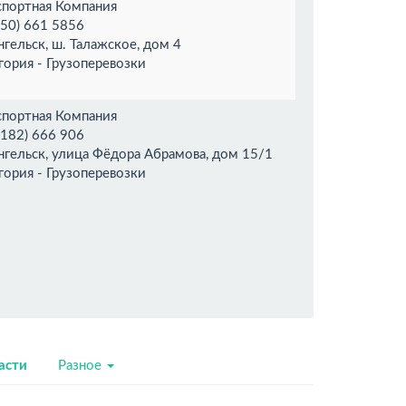
спортная Компания
950) 661 5856
нгельск, ш. Талажское, дом 4
гория - Грузоперевозки
спортная Компания
8182) 666 906
нгельск, улица Фёдора Абрамова, дом 15/1
гория - Грузоперевозки
асти
Разное