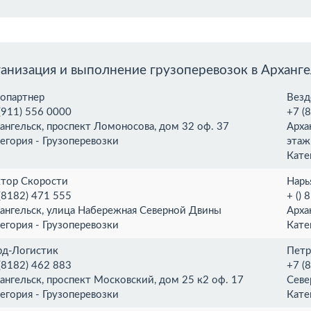
анизация и выполнение грузоперевозок в Арханге
опартнер
Везд
(911) 556 0000
+7 (
ангельск, проспект Ломоносова, дом 32 оф. 37
Арха
егория - Грузоперевозки
этаж
Кате
тор Скорости
Нарь
(8182) 471 555
+ ()
ангельск, улица Набережная Северной Двины
Арха
егория - Грузоперевозки
Кате
д-Логистик
Петр
(8182) 462 883
+7 (
ангельск, проспект Московский, дом 25 к2 оф. 17
Севе
егория - Грузоперевозки
Кате