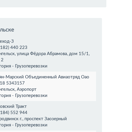
льске
еход-З
8182) 440 223
нгельск, улица Фёдора Абрамова, дом 15/1,
 2
гория - Грузоперевозки
ян-Марский Объединенный Авиаотряд Оао
 818 5343157
нгельск, Аэропорт
гория - Грузоперевозки
овский Тракт
8184) 552 944
родвинск г., проспект Заозерный
гория - Грузоперевозки