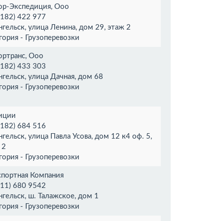
р-Экспедиция, Ооо
8182) 422 977
нгельск, улица Ленина, дом 29, этаж 2
гория - Грузоперевозки
ртранс, Ооо
8182) 433 303
нгельск, улица Дачная, дом 68
гория - Грузоперевозки
иции
8182) 684 516
нгельск, улица Павла Усова, дом 12 к4 оф. 5,
 2
гория - Грузоперевозки
спортная Компания
911) 680 9542
нгельск, ш. Талажское, дом 1
гория - Грузоперевозки