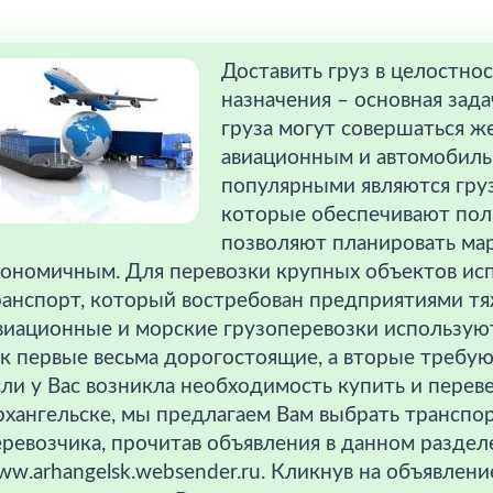
Доставить груз в целостнос
назначения – основная зад
груза могут совершаться 
авиационным и автомобил
популярными являются гру
которые обеспечивают пол
позволяют планировать мар
кономичным. Для перевозки крупных объектов и
ранспорт, который востребован предприятиями т
виационные и морские грузоперевозки используют
к первые весьма дорогостоящие, а вторые требую
ли у Вас возникла необходимость купить и перев
рхангельске, мы предлагаем Вам выбрать транспо
еревозчика, прочитав объявления в данном разде
w.arhangelsk.websender.ru. Кликнув на объявлен