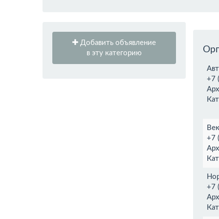
Добавить объявление
Орг
в эту категорию
Авт
+7 
Арх
Кат
Век
+7 
Арх
Кат
Нор
+7 
Арх
Кат