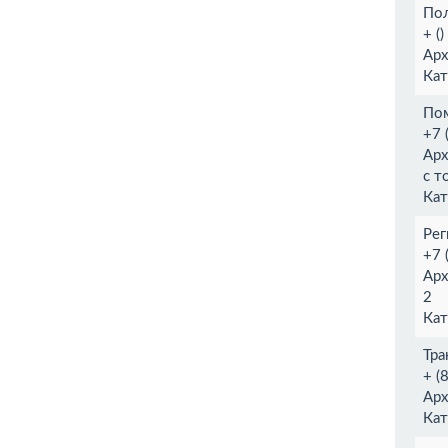
По
+ (
Арх
Кат
По
+7 
Арх
с т
Кат
Рег
+7 
Арх
2
Кат
Тра
+ (
Арх
Кат