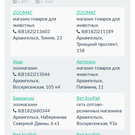
Сайт
E-mail
ZOOМАГ
ZOOМАГ
магазин товаров для
магазин товаров для
животных
животных
8(8182)213603
8(8182)211189
Архангельск, Тимме, 23
Архангельск,
Троицкий проспект,
158
Аква
Артемон
зоомагазин
магазин товаров для
8(8182)213046
животных
Архангельск,
Архангельск,
Воскресенская, 105 к4
Папанина, 11
Барракуда
ВетЗооРай
зоомагазин
сеть оптово-
8(8182)680344
розничных магазинов
Архангельск, Набережная
Архангельск,
Северной Двины, 6 к1
Воскресенская, 93а
ВетЗооРай
ВетЗооРай