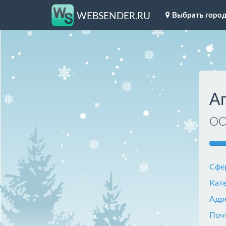
Выбрать горо
WEBSENDER.RU
А
О
Сфе
Кат
Адр
Поч