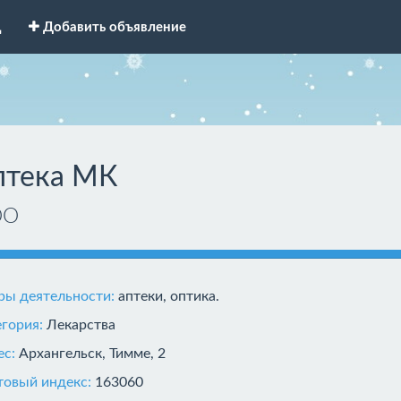
д
Добавить объявление
птека МК
ОО
ры деятельности:
аптеки, оптика.
егория:
Лекарства
ес:
Архангельск, Тимме, 2
товый индекс:
163060