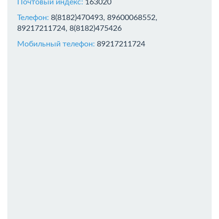
Почтовый индекс:
163020
Телефон:
8(8182)470493, 89600068552,
89217211724, 8(8182)475426
Мобильный телефон:
89217211724