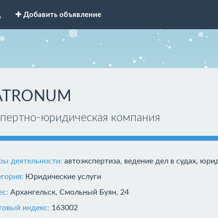
д
Добавить объявление
ATRONUM
спертно-юридическая компания
ры деятельности:
автоэкспертиза, ведение дел в судах, юр
егория:
Юридические услуги
ес:
Архангельск, Смольный Буян, 24
товый индекс:
163002