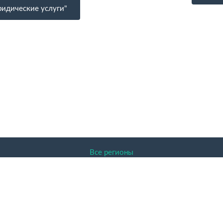
идические услуги"
Все регионы
ENDER.RU 2026 Доска объявлений, Архангельск, Архангельск
авленная на сайте информация защищена законом об авторском
актер и никакая информация, опубликованная на нём, ни при к