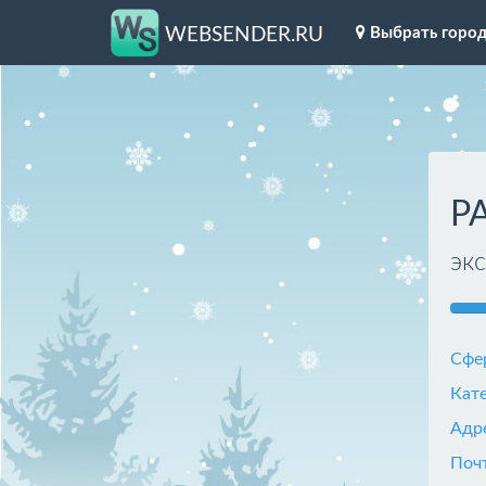
Выбрать горо
WEBSENDER.RU
P
эк
Сфе
Кат
Адр
Поч