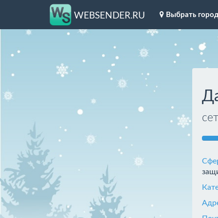
Выбрать горо
WEBSENDER.RU
Д
се
Сфе
защи
Кат
Адр