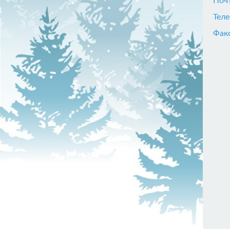
Поч
Тел
Фак