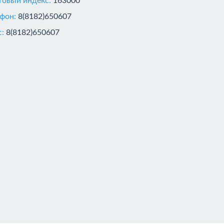
товый индекс:
163000
ефон:
8(8182)650607
с:
8(8182)650607