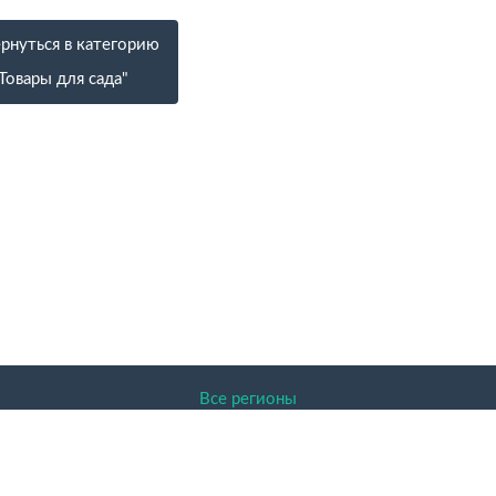
рнуться в категорию
Товары для сада"
Все регионы
ENDER.RU 2026 Доска объявлений, Архангельск, Архангельск
авленная на сайте информация защищена законом об авторском
актер и никакая информация, опубликованная на нём, ни при к