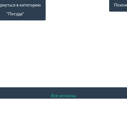
рнуться в категорию
Похож
"Посуда"
Все регионы
ENDER.RU 2026 Доска объявлений, Архангельск, Архангельск
авленная на сайте информация защищена законом об авторском
актер и никакая информация, опубликованная на нём, ни при к