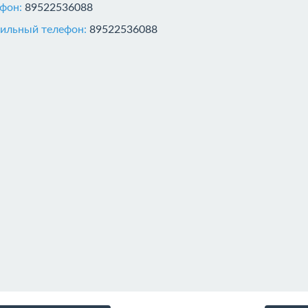
ефон:
89522536088
ильный телефон:
89522536088