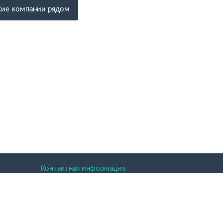
ие компании рядом
Контактная информация
ая область.
 праве.
аких условиях не является публичной офертой.