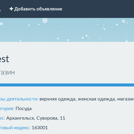
д
Добавить объявление
st
газин
ры деятельности:
верхняя одежда, женская одежда, магазин
егория:
Посуда
ес:
Архангельск, Суворова, 11
товый индекс:
163001