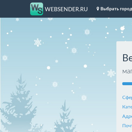
Выбрать горо
WEBSENDER.RU
Be
ма
Сфе
Кат
Адр
Поч