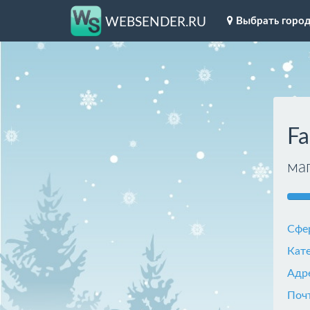
Выбрать горо
WEBSENDER.RU
Fa
ма
Сфе
Кат
Адр
Поч