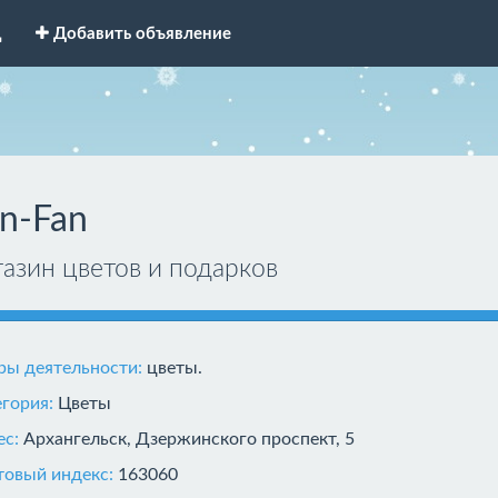
д
Добавить объявление
n-Fan
газин цветов и подарков
ры деятельности:
цветы.
егория:
Цветы
ес:
Архангельск, Дзержинского проспект, 5
товый индекс:
163060