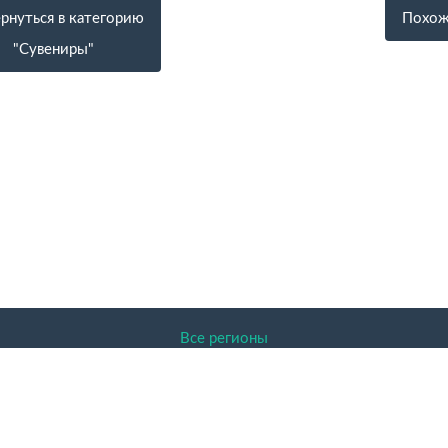
рнуться в категорию
Похож
"Сувениры"
Все регионы
ENDER.RU 2026 Доска объявлений, Архангельск, Архангельск
авленная на сайте информация защищена законом об авторском
актер и никакая информация, опубликованная на нём, ни при к