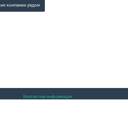
ие компании рядом
Контактная информация
ая область.
 праве.
аких условиях не является публичной офертой.