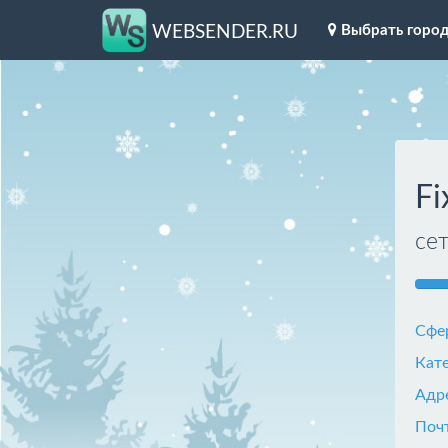
Выбрать горо
WEBSENDER.RU
Fi
се
Сфе
Кат
Адр
Поч