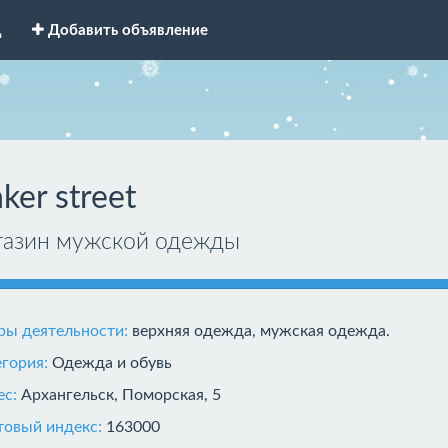
д
Добавить объявление
ker street
газин мужской одежды
ры деятельности:
верхняя одежда, мужская одежда.
егория:
Одежда и обувь
ес:
Архангельск, Поморская, 5
товый индекс:
163000