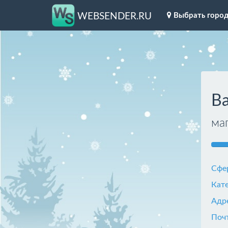
Выбрать горо
WEBSENDER.RU
Ba
ма
Сфе
Кат
Адр
Поч