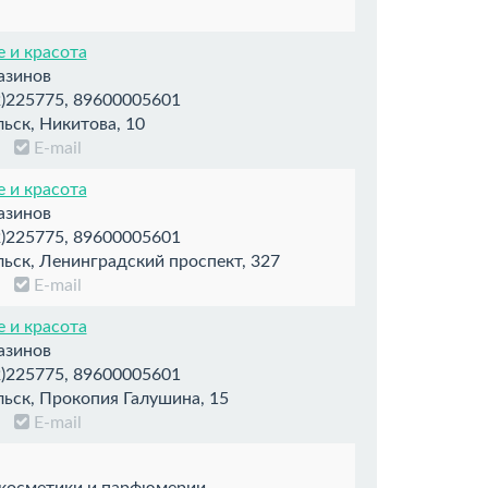
 и красота
азинов
)225775, 89600005601
ьск, Никитова, 10
т
E-mail
 и красота
азинов
)225775, 89600005601
ьск, Ленинградский проспект, 327
т
E-mail
 и красота
азинов
)225775, 89600005601
ьск, Прокопия Галушина, 15
т
E-mail
 косметики и парфюмерии