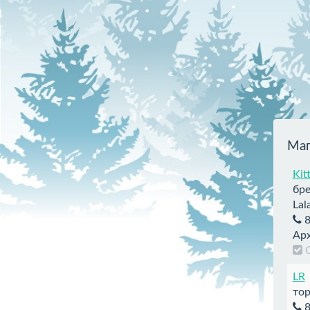
Маг
Kit
бре
Lal
8
Арх
LR
тор
8