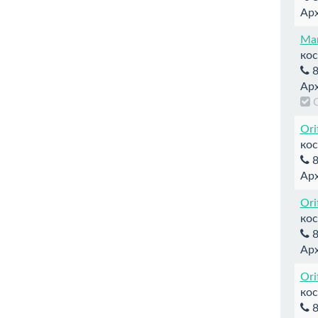
Арх
Mar
кос
8
Арх
Ori
кос
8
Арх
Ori
кос
8
Арх
Ori
кос
8