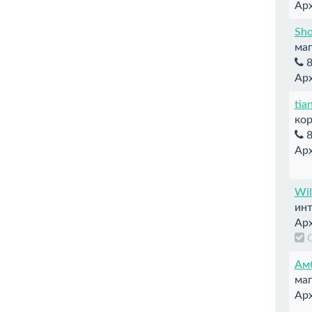
Арх
Sh
маг
8
Арх
tia
кор
8
Арх
Wil
инт
Арх
Ам
маг
Арх