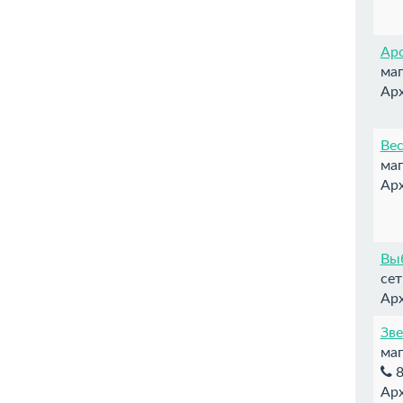
Ар
ма
Арх
Ве
ма
Арх
Вы
сет
Арх
Зв
маг
8
Арх