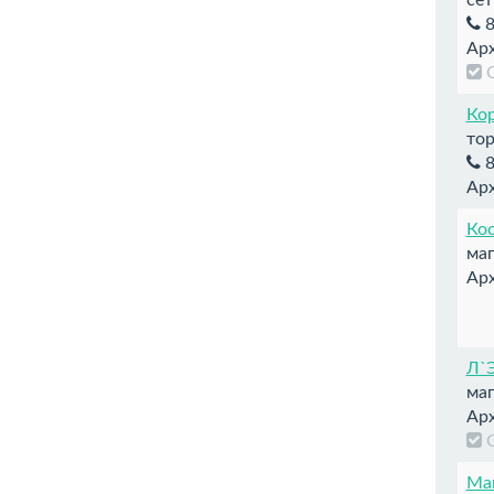
8
Арх
Ко
тор
8
Арх
Ко
маг
Арх
Л`
маг
Арх
Маг