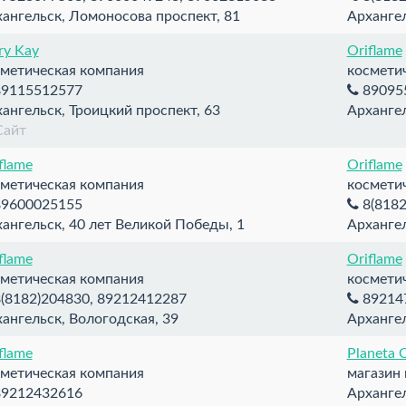
ангельск, Ломоносова проспект, 81
Архангел
y Kay
Oriflame
метическая компания
космети
9115512577
89095
ангельск, Троицкий проспект, 63
Архангел
Сайт
flame
Oriflame
метическая компания
космети
9600025155
8(8182
ангельск, 40 лет Великой Победы, 1
Архангел
flame
Oriflame
метическая компания
космети
(8182)204830, 89212412287
89214
ангельск, Вологодская, 39
Архангел
flame
Planeta 
метическая компания
магазин
9212432616
Архангел