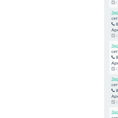
Здо
сет
8
Арх
Здо
сет
8
Арх
Здо
сет
8
Арх
Здо
сет