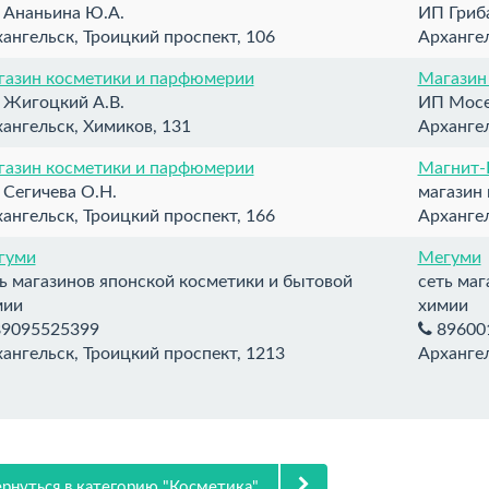
 Ананьина Ю.А.
ИП Гриба
ангельск, Троицкий проспект, 106
Архангел
газин косметики и парфюмерии
Магазин
 Жигоцкий А.В.
ИП Мосе
ангельск, Химиков, 131
Архангел
газин косметики и парфюмерии
Магнит-
Сегичева О.Н.
магазин
ангельск, Троицкий проспект, 166
Архангел
гуми
Мегуми
ь магазинов японской косметики и бытовой
сеть маг
мии
химии
9095525399
89600
ангельск, Троицкий проспект, 1213
Архангел
рнуться в категорию "Косметика".