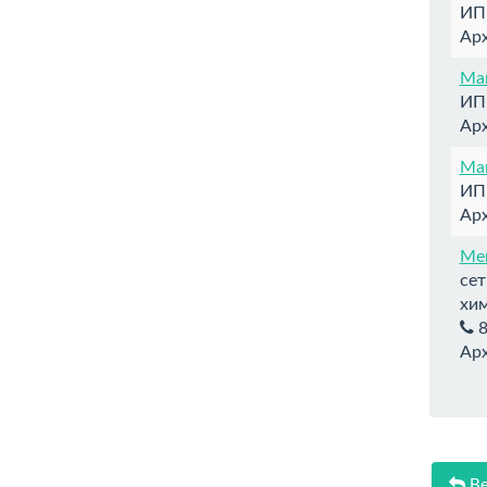
ИП
Арх
Ма
ИП
Арх
Ма
ИП 
Арх
Ме
сет
хи
8
Арх
Ве