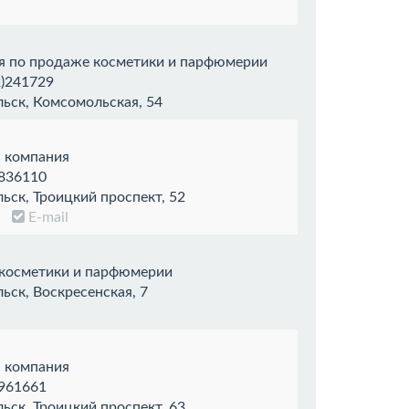
я по продаже косметики и парфюмерии
)241729
ьск, Комсомольская, 54
я компания
836110
ьск, Троицкий проспект, 52
т
E-mail
 косметики и парфюмерии
ьск, Воскресенская, 7
я компания
961661
ьск, Троицкий проспект, 63