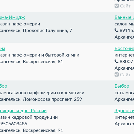
Сай
ома-Имидж
Банные 
газин парфюмерии
салон м
ангельск, Прокопия Галушина, 7
89115
Арханге
сна
Восточна
газин парфюмерии и бытовой химии
интернет
ангельск, Воскресенская, 81
880077
Архангел
Сай
бор
Выбор
ь магазинов парфюмерии и косметики
сеть ма
ангельск, Ломоносова проспект, 259
Арханге
енящие кедры России
Здорова
азин кедровой продукции
интернет
9506608485
Архангел
ангельск, Воскресенская, 91