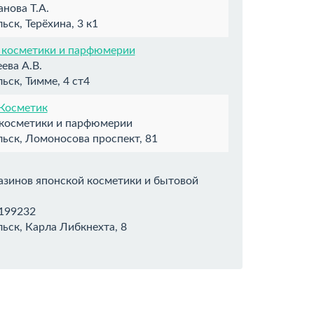
нова Т.А.
ьск, Терёхина, 3 к1
 косметики и парфюмерии
ева А.В.
ьск, Тимме, 4 ст4
Косметик
 косметики и парфюмерии
ьск, Ломоносова проспект, 81
азинов японской косметики и бытовой
199232
ьск, Карла Либкнехта, 8