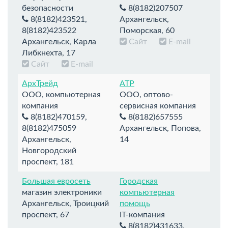
безопасности
8(8182)207507
8(8182)423521,
Архангельск,
8(8182)423522
Поморская, 60
Архангельск, Карла
Сайт
E-mail
Либкнехта, 17
Сайт
E-mail
АрхТрейд
АТР
ООО, компьютерная
ООО, оптово-
компания
сервисная компания
8(8182)470159,
8(8182)657555
8(8182)475059
Архангельск, Попова,
Архангельск,
14
Новгородский
проспект, 181
Большая евросеть
Городская
магазин электроники
компьютерная
Архангельск, Троицкий
помощь
проспект, 67
IT-компания
8(8182)431633,