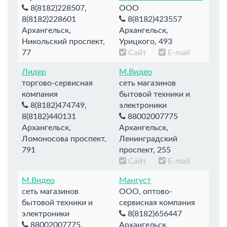
8(8182)228507,
ООО
8(8182)228601
8(8182)423557
Архангельск,
Архангельск,
Никольский проспект,
Урицкого, 493
77
Сайт
E-mail
Лидер
М.Видео
торгово-сервисная
сеть магазинов
компания
бытовой техники и
8(8182)474749,
электроники
8(8182)440131
88002007775
Архангельск,
Архангельск,
Ломоносова проспект,
Ленинградский
791
проспект, 255
Сайт
E-mail
М.Видео
Мангуст
сеть магазинов
ООО, оптово-
бытовой техники и
сервисная компания
электроники
8(8182)656447
88002007775,
Архангельск,