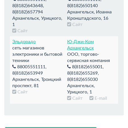
8(8182)643648,
8(8182)650140
8(8182)657794
Архангельск, Иоанна
Архангельск, Урицкого,
Кронштадского, 16
1
Сайт
Сайт
Эльдорадо
Ю-Джи-Ком
сеть магазинов
Архангельск
электроники и бытовой
ООО, торгово-
техники
сервисная компания
88005551111,
8(8182)655001,
8(8182)653949
8(8182)655269,
Архангельск, Троицкий
8(8182)655030
проспект, 81
Архангельск,
Сайт
Урицкого, 1
Сайт
E-mail