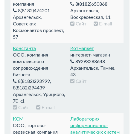
компания
8(8182)650868
8(8182)474201
Архангельск,
Архангельск,
Воскресенская, 11
Советских
Сайт
E-mail
Космонавтов проспект,
57
Константа
Котмапкет
ООО, компания
интернет-магазин
комплексного
89293288648
сопровождения
Архангельск, Тимме,
бизнеса
43
8(8182)293999,
Сайт
8(8182)294439
Архангельск, Урицкого,
70 к1
Сайт
E-mail
КСМ
Лаборатория
ООО, торгово-
информационно-
сервисная компания
аналитических систем