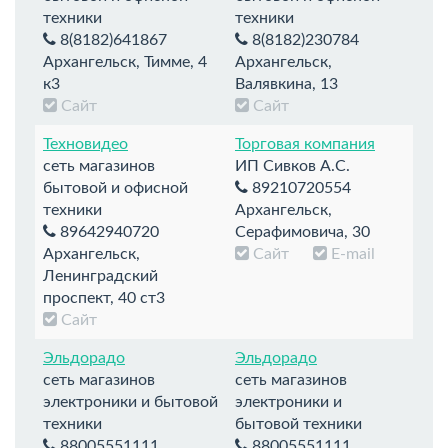
техники
техники
8(8182)641867
8(8182)230784
Архангельск, Тимме, 4
Архангельск,
к3
Валявкина, 13
Сайт
Сайт
Техновидео
Торговая компания
сеть магазинов
ИП Сивков А.С.
бытовой и офисной
89210720554
техники
Архангельск,
89642940720
Серафимовича, 30
Архангельск,
Сайт
E-mail
Ленинградский
проспект, 40 ст3
Сайт
Эльдорадо
Эльдорадо
сеть магазинов
сеть магазинов
электроники и бытовой
электроники и
техники
бытовой техники
88005551111,
88005551111,