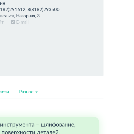
зин
182)291612, 8(8182)293500
гельск, Нагорная, 3
айт
E-mail
асти
Разное
о инструмента – шлифование,
 поверхности деталей,