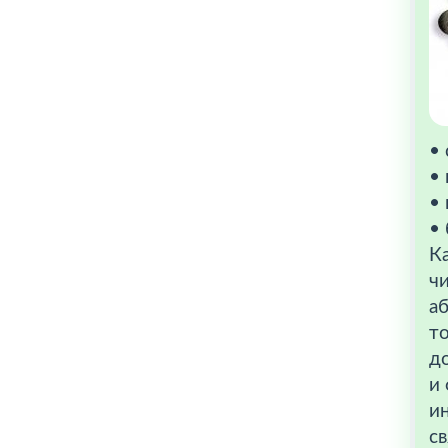
•
• 
•
• 
К
чи
а
то
до
и
и
св