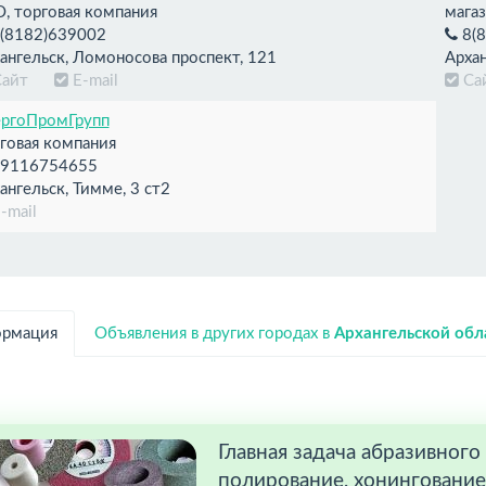
, торговая компания
мага
(8182)639002
8(8
ангельск, Ломоносова проспект, 121
Архан
Сайт
E-mail
С
ргоПромГрупп
говая компания
9116754655
ангельск, Тимме, 3 ст2
-mail
рмация
Объявления в других городах в
Архангельской обл
Главная задача абразивног
полирование, хонингование