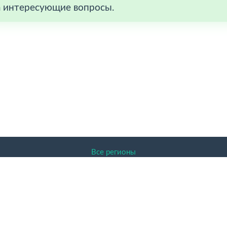
а интересующие вопросы.
Все регионы
ENDER.RU 2026 Доска объявлений, Архангельск, Архангельск
авленная на сайте информация защищена законом об авторском
актер и никакая информация, опубликованная на нём, ни при к