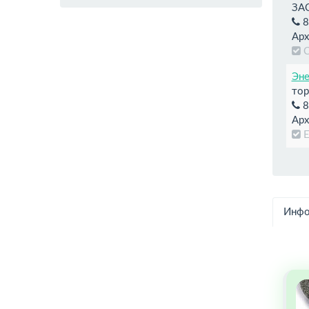
ЗАО
8
Арх
Эне
тор
8
Арх
E
Инфо